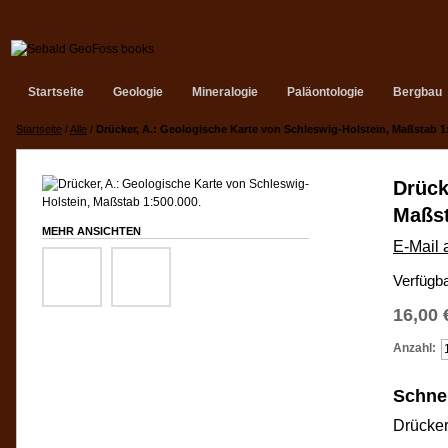
Startseite
Geologie
Mineralogie
Paläontologie
Bergbau
Startseite
/
Alle
/
Drücker, A.: Geologische Karte von Schleswig-Holstein, Maßstab 1
Drück
Maßst
MEHR ANSICHTEN
E-Mail 
Verfügba
16,00 
Anzahl:
Schnel
Drücker