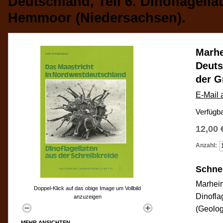
Deutschland, Teil 6. Dinoflagell
Hemmoor (Niedersachsen).
Marhe
Deuts
der G
E-Mail 
Verfügba
12,00 
Anzahl:
Schnel
Marhein
Doppel-Klick auf das obige Image um Vollbild
Dinofla
anzuzeigen
(Geolog
MEHR ANSICHTEN