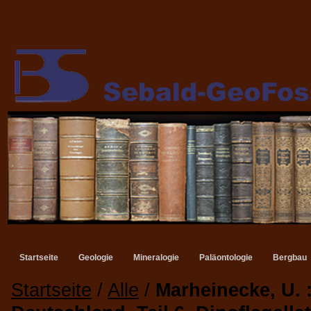
Startseite
Geologie
Mineralogie
Paläontologie
Bergbau
Startseite
/
Alle
/
Marheinecke, U. :