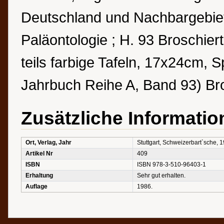
Deutschland und Nachbargebiete
Paläontologie ; H. 93 Broschier
teils farbige Tafeln, 17x24cm,
Jahrbuch Reihe A, Band 93) Br
Zusätzliche Informatio
Ort, Verlag, Jahr
Stuttgart, Schweizerbart`sche, 
Artikel Nr
409
ISBN
ISBN 978-3-510-96403-1
Erhaltung
Sehr gut erhalten.
Auflage
1986.