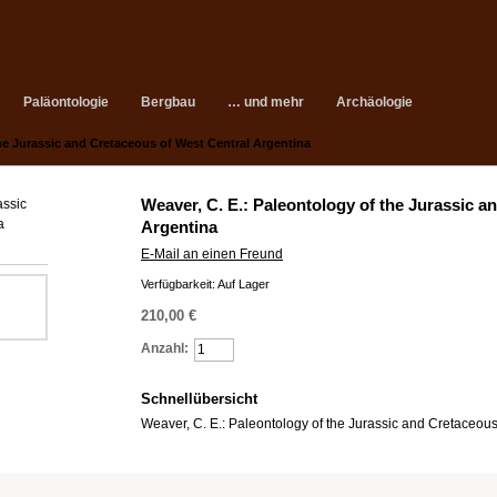
Paläontologie
Bergbau
… und mehr
Archäologie
the Jurassic and Cretaceous of West Central Argentina
Weaver, C. E.: Paleontology of the Jurassic a
Argentina
E-Mail an einen Freund
Verfügbarkeit:
Auf Lager
210,00 €
Anzahl:
>> Warenkorb
Schnellübersicht
Weaver, C. E.: Paleontology of the Jurassic and Cretaceous