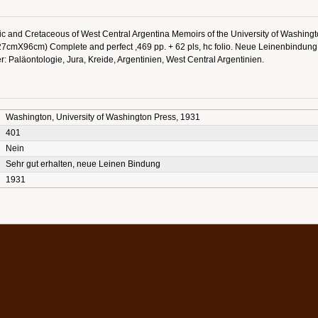
sic and Cretaceous of West Central Argentina Memoirs of the University of Washing
27cmX96cm) Complete and perfect ,469 pp. + 62 pls, hc folio. Neue Leinenbindung (a
r: Paläontologie, Jura, Kreide, Argentinien, West Central Argentinien.
Washington, University of Washington Press, 1931
401
Nein
Sehr gut erhalten, neue Leinen Bindung
1931