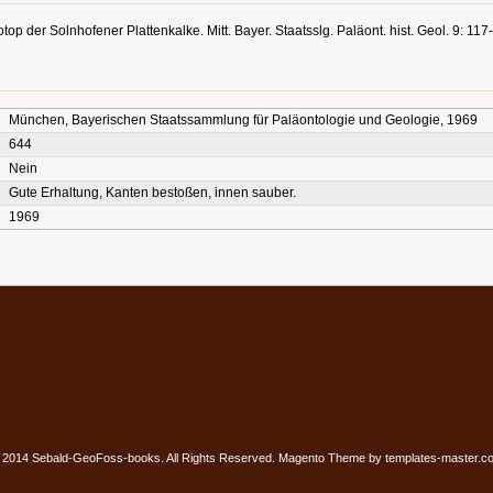
op der Solnhofener Plattenkalke. Mitt. Bayer. Staatsslg. Paläont. hist. Geol. 9: 117
München, Bayerischen Staatssammlung für Paläontologie und Geologie, 1969
644
Nein
Gute Erhaltung, Kanten bestoßen, innen sauber.
1969
 2014 Sebald-GeoFoss-books. All Rights Reserved.
Magento Theme by
templates-master.c