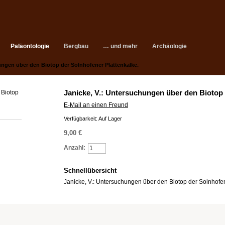
Paläontologie
Bergbau
… und mehr
Archäologie
ungen über den Biotop der Solnhofener Plattenkalke.
Janicke, V.: Untersuchungen über den Biotop 
E-Mail an einen Freund
Verfügbarkeit:
Auf Lager
9,00 €
Anzahl:
>> Warenkorb
Schnellübersicht
Janicke, V.: Untersuchungen über den Biotop der Solnhofen