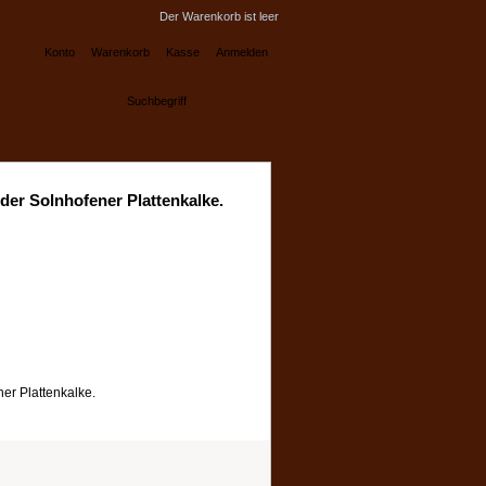
Der Warenkorb ist leer
Konto
Warenkorb
Kasse
Anmelden
der Solnhofener Plattenkalke.
er Plattenkalke.